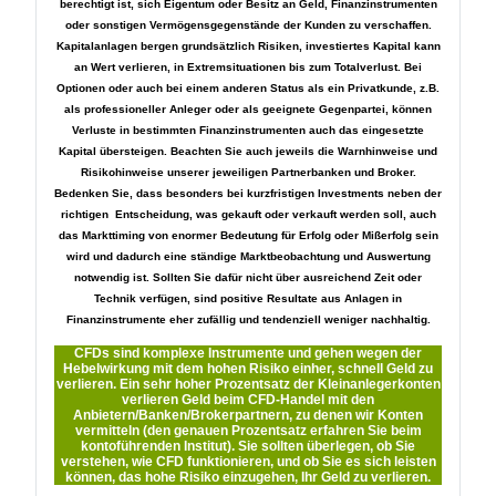
berechtigt ist, sich Eigentum oder Besitz an Geld, Finanzinstrumenten
oder sonstigen Vermögensgegenstände der Kunden zu verschaffen.
Kapitalanlagen bergen grundsätzlich Risiken, investiertes Kapital kann
an Wert verlieren, in Extremsituationen bis zum Totalverlust. Bei
Optionen oder auch bei einem anderen Status als ein Privatkunde, z.B.
als professioneller Anleger oder als geeignete Gegenpartei, können
Verluste in bestimmten Finanzinstrumenten auch das eingesetzte
Kapital übersteigen. Beachten Sie auch jeweils die Warnhinweise und
Risikohinweise unserer jeweiligen Partnerbanken und Broker.
Bedenken Sie, dass besonders bei kurzfristigen Investments neben der
richtigen Entscheidung, was gekauft oder verkauft werden soll, auch
das Markttiming von enormer Bedeutung für Erfolg oder Mißerfolg sein
wird und dadurch eine ständige Marktbeobachtung und Auswertung
notwendig ist. Sollten Sie dafür nicht über ausreichend Zeit oder
Technik verfügen, sind positive Resultate aus Anlagen in
Finanzinstrumente eher zufällig und tendenziell weniger nachhaltig.
CFDs sind komplexe Instrumente und gehen wegen der
Hebelwirkung mit dem hohen Risiko einher, schnell Geld zu
verlieren. Ein sehr hoher Prozentsatz der Kleinanlegerkonten
verlieren Geld beim CFD-Handel mit den
Anbietern/Banken/Brokerpartnern, zu denen wir Konten
vermitteln (den genauen Prozentsatz erfahren Sie beim
kontoführenden Institut). Sie sollten überlegen, ob Sie
verstehen, wie CFD funktionieren, und ob Sie es sich leisten
können, das hohe Risiko einzugehen, Ihr Geld zu verlieren.