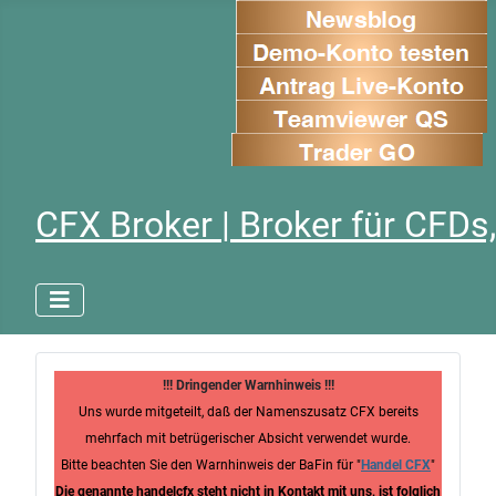
CFX Broker | Broker für CFDs,
!!! Dringender Warnhinweis !!!
Uns wurde mitgeteilt, daß der Namenszusatz CFX bereits
mehrfach mit betrügerischer Absicht verwendet wurde.
Bitte beachten Sie den Warnhinweis der BaFin für "
Handel CFX
"
Die genannte handelcfx steht nicht in Kontakt mit uns, ist folglich