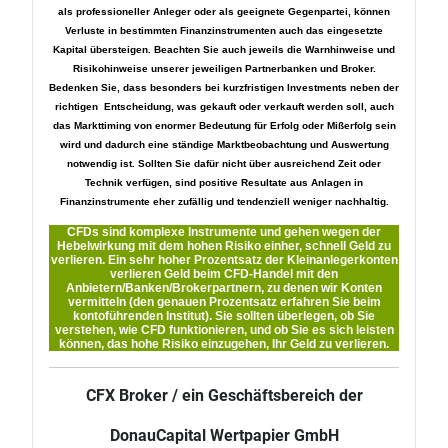
als professioneller Anleger oder als geeignete Gegenpartei, können
Verluste in bestimmten Finanzinstrumenten auch das eingesetzte
Kapital übersteigen. Beachten Sie auch jeweils die Warnhinweise und
Risikohinweise unserer jeweiligen Partnerbanken und Broker.
Bedenken Sie, dass besonders bei kurzfristigen Investments neben der
richtigen Entscheidung, was gekauft oder verkauft werden soll, auch
das Markttiming von enormer Bedeutung für Erfolg oder Mißerfolg sein
wird und dadurch eine ständige Marktbeobachtung und Auswertung
notwendig ist. Sollten Sie dafür nicht über ausreichend Zeit oder
Technik verfügen, sind positive Resultate aus Anlagen in
Finanzinstrumente eher zufällig und tendenziell weniger nachhaltig.
CFDs sind komplexe Instrumente und gehen wegen der
Hebelwirkung mit dem hohen Risiko einher, schnell Geld zu
verlieren. Ein sehr hoher Prozentsatz der Kleinanlegerkonten
verlieren Geld beim CFD-Handel mit den
Anbietern/Banken/Brokerpartnern, zu denen wir Konten
vermitteln (den genauen Prozentsatz erfahren Sie beim
kontoführenden Institut). Sie sollten überlegen, ob Sie
verstehen, wie CFD funktionieren, und ob Sie es sich leisten
können, das hohe Risiko einzugehen, Ihr Geld zu verlieren.
CFX Broker / ein Geschäftsbereich der
DonauCapital Wertpapier GmbH