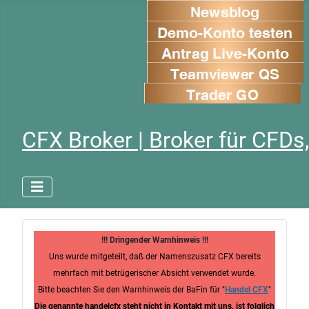
CFX Broker | Broker für CFDs,
!!! Dringender Warnhinweis !!!
Uns wurde mitgeteilt, daß der Namenszusatz CFX bereits
mehrfach mit betrügerischer Absicht verwendet wurde.
Bitte beachten Sie den Warnhinweis der BaFin für "
Handel CFX
"
Die genannte handelcfx steht nicht in Kontakt mit uns, ist folglich