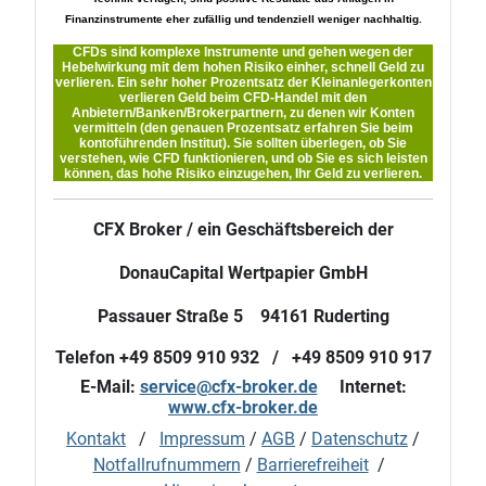
Finanzinstrumente eher zufällig und tendenziell weniger nachhaltig.
CFDs sind komplexe Instrumente und gehen wegen der
Hebelwirkung mit dem hohen Risiko einher, schnell Geld zu
verlieren. Ein sehr hoher Prozentsatz der Kleinanlegerkonten
verlieren Geld beim CFD-Handel mit den
Anbietern/Banken/Brokerpartnern, zu denen wir Konten
vermitteln (den genauen Prozentsatz erfahren Sie beim
kontoführenden Institut). Sie sollten überlegen, ob Sie
verstehen, wie CFD funktionieren, und ob Sie es sich leisten
können, das hohe Risiko einzugehen, Ihr Geld zu verlieren.
CFX Broker / ein Geschäftsbereich der
DonauCapital Wertpapier GmbH
Passauer Straße 5 94161 Ruderting
Telefon +49 8509 910 932 / +49 8509 910 917
E-Mail:
service@cfx-broker.de
Internet:
www.cfx-broker.de
Kontakt
/
Impressum
/
AGB
/
Datenschutz
/
Notfallrufnummern
/
Barrierefreiheit
/