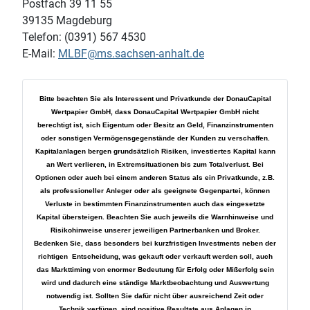
Postfach 39 11 55
39135 Magdeburg
Telefon: (0391) 567 4530
E-Mail:
MLBF@ms.sachsen-anhalt.de
Bitte beachten Sie als Interessent und Privatkunde der DonauCapital
Wertpapier GmbH, dass DonauCapital Wertpapier GmbH nicht
berechtigt ist, sich Eigentum oder Besitz an Geld, Finanzinstrumenten
oder sonstigen Vermögensgegenstände der Kunden zu verschaffen.
Kapitalanlagen bergen grundsätzlich Risiken, investiertes Kapital kann
an Wert verlieren, in Extremsituationen bis zum Totalverlust. Bei
Optionen oder auch bei einem anderen Status als ein Privatkunde, z.B.
als professioneller Anleger oder als geeignete Gegenpartei, können
Verluste in bestimmten Finanzinstrumenten auch das eingesetzte
Kapital übersteigen. Beachten Sie auch jeweils die Warnhinweise und
Risikohinweise unserer jeweiligen Partnerbanken und Broker.
Bedenken Sie, dass besonders bei kurzfristigen Investments neben der
richtigen Entscheidung, was gekauft oder verkauft werden soll, auch
das Markttiming von enormer Bedeutung für Erfolg oder Mißerfolg sein
wird und dadurch eine ständige Marktbeobachtung und Auswertung
notwendig ist. Sollten Sie dafür nicht über ausreichend Zeit oder
Technik verfügen, sind positive Resultate aus Anlagen in