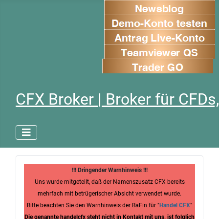
CFX Broker | Broker für CFDs,
!!! Dringender Warnhinweis !!!
Uns wurde mitgeteilt, daß der Namenszusatz CFX bereits
mehrfach mit betrügerischer Absicht verwendet wurde.
Bitte beachten Sie den Warnhinweis der BaFin für "
Handel CFX
"
Die genannte handelcfx steht nicht in Kontakt mit uns, ist folglich