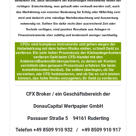
Bedenken Sie, dass besonders bei kurzfristigen Investments neben der
richtigen Entscheidung, was gekauft oder verkauft werden soll, auch
das Markttiming von enormer Bedeutung für Erfolg oder Mißerfolg sein
wird und dadurch eine ständige Marktbeobachtung und Auswertung
notwendig ist. Sollten Sie dafür nicht über ausreichend Zeit oder
Technik verfügen, sind positive Resultate aus Anlagen in
Finanzinstrumente eher zufällig und tendenziell weniger nachhaltig.
CFDs sind komplexe Instrumente und gehen wegen der
Hebelwirkung mit dem hohen Risiko einher, schnell Geld zu
verlieren. Ein sehr hoher Prozentsatz der Kleinanlegerkonten
verlieren Geld beim CFD-Handel mit den
Anbietern/Banken/Brokerpartnern, zu denen wir Konten
vermitteln (den genauen Prozentsatz erfahren Sie beim
kontoführenden Institut). Sie sollten überlegen, ob Sie
verstehen, wie CFD funktionieren, und ob Sie es sich leisten
können, das hohe Risiko einzugehen, Ihr Geld zu verlieren.
CFX Broker / ein Geschäftsbereich der
DonauCapital Wertpapier GmbH
Passauer Straße 5 94161 Ruderting
Telefon +49 8509 910 932 / +49 8509 910 917