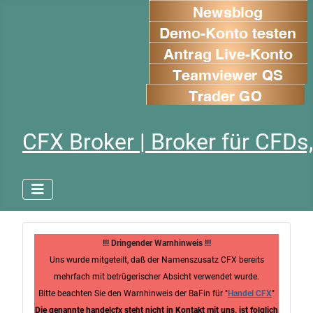
CFX Broker | Broker für CFDs,
!!! Dringender Warnhinweis !!!
Uns wurde mitgeteilt, daß der Namenszusatz CFX bereits
mehrfach mit betrügerischer Absicht verwendet wurde.
Bitte beachten Sie den Warnhinweis der BaFin für "
Handel CFX
"
Die genannte handelcfx steht nicht in Kontakt mit uns, ist folglich