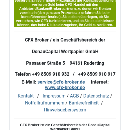
verlieren. Ein sehr hoher Prozentsatz der Kleinanlegerkonten
verlieren Geld beim CFD-Handel mit den
Anbietern/Banken/Brokerpartnern, zu denen wir Konten
vermitteln (den genauen Prozentsatz erfahren Sie beim
kontoführenden Institut). Sie sollten überlegen, ob Sie
verstehen, wie CFD funktionieren, und ob Sie es sich leisten
können, das hohe Risiko einzugehen, Ihr Geld zu verlieren.
CFX Broker / ein Geschäftsbereich der
DonauCapital Wertpapier GmbH
Passauer Straße 5 94161 Ruderting
Telefon +49 8509 910 932 / +49 8509 910 917
E-Mail:
service@cfx-broker.de
Internet:
www.cfx-broker.de
Kontakt
/
Impressum
/
AGB
/
Datenschutz
/
Notfallrufnummern
/
Barrierefreiheit
/
Hinweisgebersystem
CFX Broker ist ein Geschäftsbereich der DonauCapital
Wertpapier GmbH