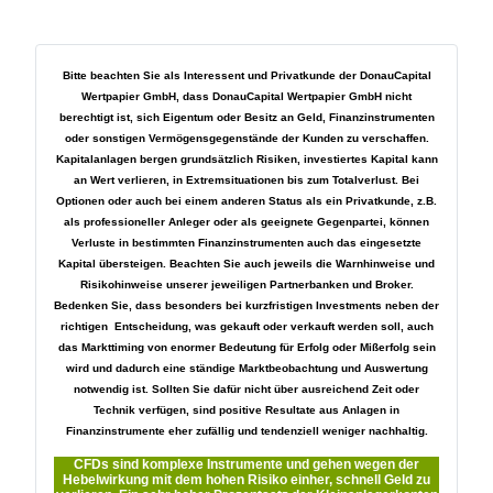
Bitte beachten Sie als Interessent und Privatkunde der DonauCapital
Wertpapier GmbH, dass DonauCapital Wertpapier GmbH nicht
berechtigt ist, sich Eigentum oder Besitz an Geld, Finanzinstrumenten
oder sonstigen Vermögensgegenstände der Kunden zu verschaffen.
Kapitalanlagen bergen grundsätzlich Risiken, investiertes Kapital kann
an Wert verlieren, in Extremsituationen bis zum Totalverlust. Bei
Optionen oder auch bei einem anderen Status als ein Privatkunde, z.B.
als professioneller Anleger oder als geeignete Gegenpartei, können
Verluste in bestimmten Finanzinstrumenten auch das eingesetzte
Kapital übersteigen. Beachten Sie auch jeweils die Warnhinweise und
Risikohinweise unserer jeweiligen Partnerbanken und Broker.
Bedenken Sie, dass besonders bei kurzfristigen Investments neben der
richtigen Entscheidung, was gekauft oder verkauft werden soll, auch
das Markttiming von enormer Bedeutung für Erfolg oder Mißerfolg sein
wird und dadurch eine ständige Marktbeobachtung und Auswertung
notwendig ist. Sollten Sie dafür nicht über ausreichend Zeit oder
Technik verfügen, sind positive Resultate aus Anlagen in
Finanzinstrumente eher zufällig und tendenziell weniger nachhaltig.
CFDs sind komplexe Instrumente und gehen wegen der
Hebelwirkung mit dem hohen Risiko einher, schnell Geld zu