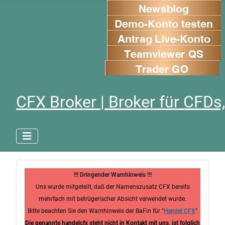
CFX Broker | Broker für CFDs,
!!! Dringender Warnhinweis !!!
Uns wurde mitgeteilt, daß der Namenszusatz CFX bereits
mehrfach mit betrügerischer Absicht verwendet wurde.
Bitte beachten Sie den Warnhinweis der BaFin für "
Handel CFX
"
Die genannte handelcfx steht nicht in Kontakt mit uns, ist folglich